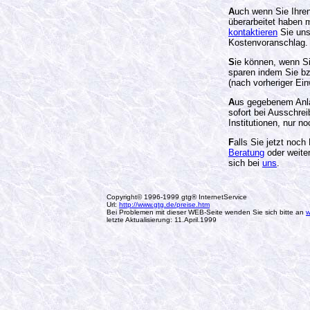
A
uch wenn Sie Ihren 
überarbeitet haben 
kontaktieren
Sie uns
Kostenvoranschlag.
S
ie können, wenn S
sparen indem Sie bzw
(nach vorheriger Ei
A
us gegebenem Anlas
sofort bei Ausschre
Institutionen, nur n
F
alls Sie jetzt noch
Beratung
oder weite
sich bei
uns
.
Copyright© 1996-1999 gtg® InternetService
Url:
http://www.gtg.de/preise.htm
Bei Problemen mit dieser WEB-Seite wenden Sie sich bitte an
w
letzte Aktualisierung: 11.April.1999