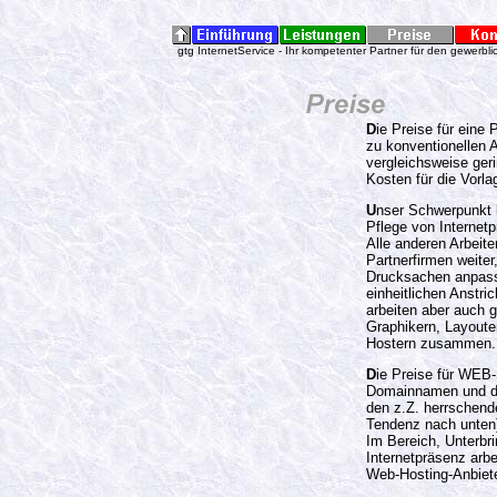
gtg InternetService - Ihr kompetenter Partner für den gewerblich
D
ie Preise für eine 
zu konventionellen 
vergleichsweise geri
Kosten für die Vorla
U
nser Schwerpunkt l
Pflege von Internet
Alle anderen Arbeite
Partnerfirmen weite
Drucksachen anpass
einheitlichen Anstri
arbeiten aber auch g
Graphikern, Layout
Hostern zusammen.
D
ie Preise für WEB-
Domainnamen und de
den z.Z. herrschend
Tendenz nach unten
Im Bereich, Unterbri
Internetpräsenz arb
Web-Hosting-Anbie