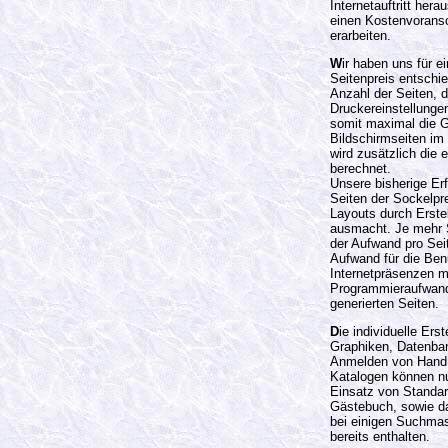
Internetauftritt her
einen Kostenvorans
erarbeiten.
W
ir haben uns für 
Seitenpreis entschi
Anzahl der Seiten, 
Druckereinstellunge
somit maximal die G
Bildschirmseiten im 
wird zusätzlich die
berechnet.
Unsere bisherige Er
Seiten der Sockelpr
Layouts durch Erste
ausmacht. Je mehr S
der Aufwand pro Sei
Aufwand für die Ben
Internetpräsenzen mi
Programmieraufwand
generierten Seiten.
D
ie individuelle Ers
Graphiken, Datenba
Anmelden von Hand
Katalogen können n
Einsatz von Standar
Gästebuch, sowie d
bei einigen Suchmas
bereits enthalten.