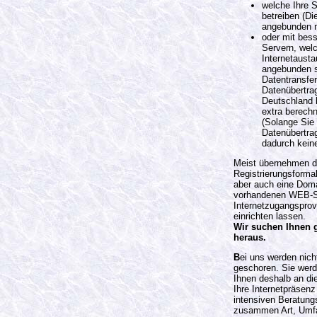
welche Ihre 
betreiben (Di
angebunden m
oder mit bes
Servern, welc
Internetaust
angebunden si
Datentransfe
Datenübertra
Deutschland 
extra berechn
(Solange Sie i
Datenübertra
dadurch kein
Meist übernehmen d
Registrierungsformal
aber auch eine Doma
vorhandenen WEB-S
Internetzugangsprovi
einrichten lassen.
Wir suchen Ihnen g
heraus.
B
ei uns werden nic
geschoren. Sie werd
Ihnen deshalb an die
Ihre Internetpräsen
intensiven Beratung
zusammen Art, Umfa